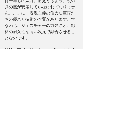
何十年もの歳月に耐えうるよう、絵の
具の層が安定していなければなりませ
ん。ここに、表現主義の偉大な巨匠た
ちの優れた技術の本質があります。す
なわち、ジェスチャーの力強さと、顔
料の耐久性を高い次元で融合させるこ
となのです。
結論：五感で味わうコンプリートな体
験
パレットナイフ画は、私たちに「立ち
止まること」を促します。細部を観察
し、一振りの豊かさや色彩の密度を味
わう贅沢。それは、アートの本質が
「物質」であり、「エネルギー」であ
り、「物理的な存在」であることを私
たちに思い出させてくれるのです。
📍 
技法を深く理解するための注目作