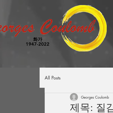
화가
1947-2022
All Posts
Georges Coulomb
제목: 질