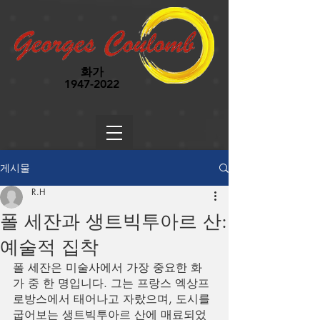
화가
1947-2022
게시물
R.H
폴 세잔과 생트빅투아르 산:
예술적 집착
폴 세잔은 미술사에서 가장 중요한 화
가 중 한 명입니다. 그는 프랑스 엑상프
로방스에서 태어나고 자랐으며, 도시를 
굽어보는 생트빅투아르 산에 매료되었