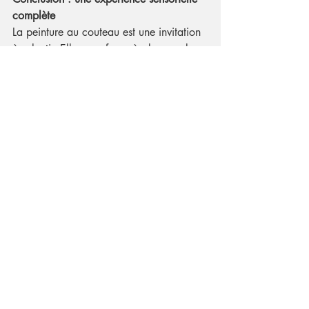
complète
La peinture au couteau est une invitation 
à ralentir. Elle nous force à observer les 
détails, à apprécier la générosité d'un 
geste et la densité d'une couleur. Elle 
rappelle que l'art est avant tout une 
matière, une énergie, une présence 
physique.
📍 
À observer pour comprendre la 
technique :
Les œuvres de 
Nicolas de Staël
, 
maître incontesté de l'abstraction 
texturée.
Les compositions de 
Georges 
Coulomb
, où la technique au 
couteau sculpte la lumière du Sud.
Les natures mortes contemporaines 