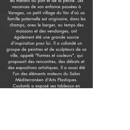
les métiers du port et de la pêche. Les
vacances de son enfance passées à
Varages, un petit village du Var d'où sa
famille paternelle est originaire, dans les
champs, avec le berger, au temps des
moissons et des vendanges, ont
également été une grande source
d'inspiration pour lui. Il a cofondé un
groupe de peintres et de sculpteurs de sa
ville, appelé "Formes et couleurs", qui
proposait des rencontres, des débats et
des expositions artistiques. Il a aussi été
l'un des éléments moteurs du Salon
Méditerranéen d'Arts Plastiques.
Coulomb a exposé ses tableaux en
France, mais aussi à l'étranger,
notamment aux États-Unis et au Japon. Il
est répertorié et coté dans le guide
international AKOUN
La presse en parle...